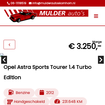
06-11118519
info@mulderautoskornhorn.nl
Marge
€ 3.250,-
Opel Astra Sports Tourer 1.4 Turbo
Edition
Benzine
2012
Handgeschakeld
231.648 KM