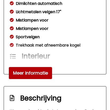
Dimlichten automatisch
Lichtmetalen velgen 17"
Mistlampen voor
Mistlampen voor
Sportvelgen
Trekhaak met afneembare kogel
Interieur
Airco
Meer informatie
Armsteun voor
Bestuurdersstoel in hoogte verstelbaar
Binnenspiegel automatisch dimmend
Beschrijving
Elektrische ramen voor
Stuur leder