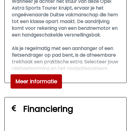
Wanneer je achter het stuur van deze Opel
Astra Sports Tourer kruipt, ervaar je het
Stuur verstelbaar
ongeëvenaarde Duitse vakmanschap die hem
Stuurbekrachtiging
tot een klasse apart maakt. De aandrijving
komt voor rekening van een benzinemotor en
Veiligheid
een handgeschakelde versnellingsbak.
Alarm klasse 1(startblokkering)
Als je regelmatig met een aanhanger of een
Bandenspanningscontrolesysteem
fietsendrager op pad bent, is de afneembare
trekhaak een praktische extra. Selecteer jouw
Hill hold functie
reisbestemming en het navigatiesysteem
Isofix bevestiging voor kinderzitjes
brengt je snel waar je moet zijn. Niet meer op
Meer informatie
de tast een andere zender zoeken of het
volume aanpassen. En al helemaal niet met je
ogen van de weg af raken. De audiobediening
op het stuur zorgt dat je alles van onder uw
Financiering
vingers regelt. Voor de lange ritten is de cruise
control een verademing. Met de aanwezige
airconditioning bepaal jij zelf het
binnenklimaat. Extra opties op deze auto zijn: