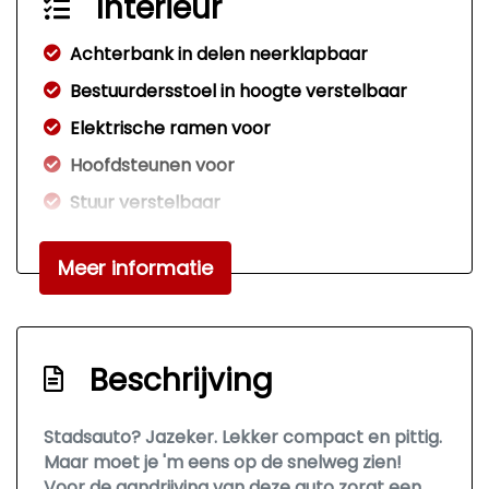
Interieur
Achterbank in delen neerklapbaar
Bestuurdersstoel in hoogte verstelbaar
Elektrische ramen voor
Hoofdsteunen voor
Stuur verstelbaar
Stuurbekrachtiging
Meer informatie
Overige
Anti blokkeer systeem
Bestuurdersairbag
Beschrijving
Elektronische remkrachtverdeling
Stadsauto? Jazeker. Lekker compact en pittig.
Hoofd airbag(s) voor
Maar moet je 'm eens op de snelweg zien!
Passagiersairbag
Voor de aandrijving van deze auto zorgt een