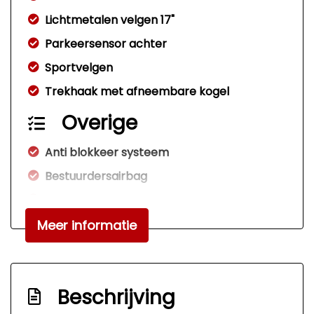
Lichtmetalen velgen 17"
Parkeersensor achter
Sportvelgen
Trekhaak met afneembare kogel
Overige
Anti blokkeer systeem
Bestuurdersairbag
Elektronisch stabiliteits programma
Hoofd airbag(s) achter
Meer informatie
Hoofd airbag(s) voor
Passagiersairbag
Beschrijving
Zij airbag(s) voor