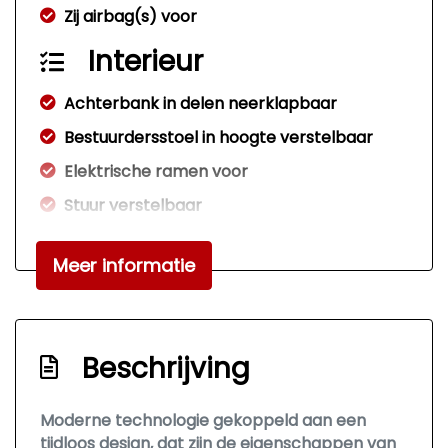
Zij airbag(s) voor
Interieur
Achterbank in delen neerklapbaar
Bestuurdersstoel in hoogte verstelbaar
Elektrische ramen voor
Stuur verstelbaar
Stuurbekrachtiging snelheidsafhankelijk
Meer informatie
Veiligheid
Alarm klasse 1(startblokkering)
Bandenspanningscontrolesysteem
Beschrijving
Hill hold functie
Moderne technologie gekoppeld aan een
tijdloos design, dat zijn de eigenschappen van