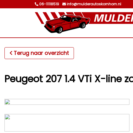
06-11118519
info@mulderautoskornhorn.nl
Terug naar overzicht
Peugeot 207 1.4 VTi X-line z