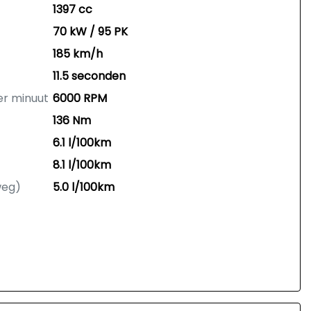
1397 cc
70 kW / 95 PK
185 km/h
11.5 seconden
er minuut
6000 RPM
136 Nm
6.1 l/100km
8.1 l/100km
weg)
5.0 l/100km