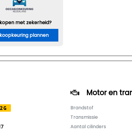
 kopen met zekerheid?
koopkeuring plannen
Motor en tra
Brandstof
2G
Transmissie
Aantal cilinders
17