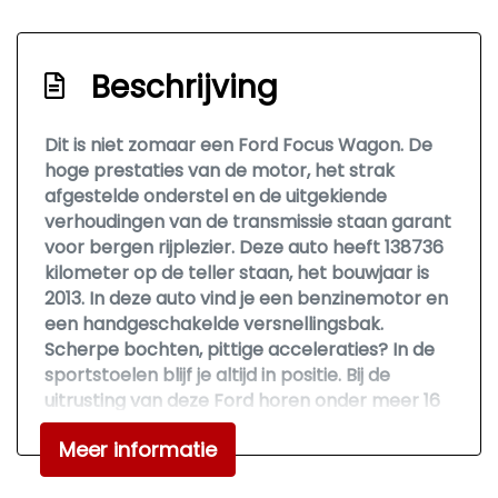
Verwarmde voorruit
Interieur
Beschrijving
Airco automatisch
Armsteun voor
Dit is niet zomaar een Ford Focus Wagon. De
hoge prestaties van de motor, het strak
Bestuurdersstoel in hoogte verstelbaar
afgestelde onderstel en de uitgekiende
Binnenspiegel automatisch dimmend
verhoudingen van de transmissie staan garant
voor bergen rijplezier. Deze auto heeft 138736
Elektrische ramen achter
kilometer op de teller staan, het bouwjaar is
Elektrische ramen voor
2013. In deze auto vind je een benzinemotor en
een handgeschakelde versnellingsbak.
Elektrische ramen voor en achter
Scherpe bochten, pittige acceleraties? In de
Lederen versnellingspook
sportstoelen blijf je altijd in positie. Bij de
uitrusting van deze Ford horen onder meer 16
Lendesteun(en) verstelbaar
inch lichtmetalen velgen, donker getint glas
Sportstoelen
Meer informatie
achter, elektrisch verstelde en verwarmde
buitenspiegels, verstelbare lendensteunen,
Stuur leder