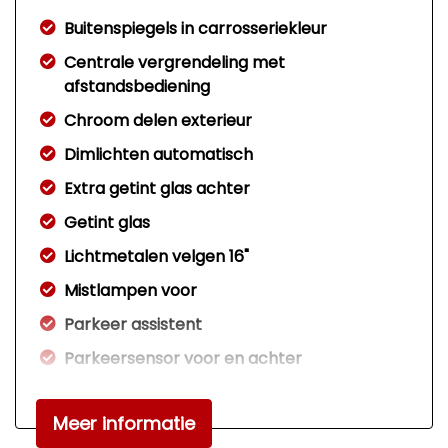
Buitenspiegels in carrosseriekleur
Centrale vergrendeling met
afstandsbediening
Chroom delen exterieur
Dimlichten automatisch
Extra getint glas achter
Getint glas
Lichtmetalen velgen 16"
Mistlampen voor
Parkeer assistent
Parkeersensor voor en achter
Ruitensproeiers/wisserbladen
verwarmbaar
Meer informatie