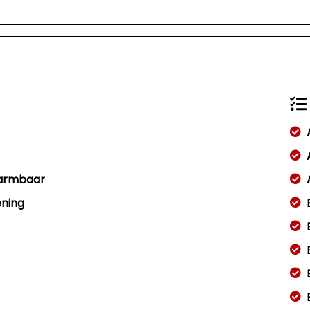
warmbaar
ening