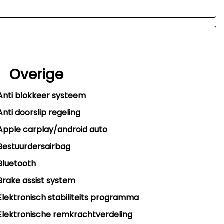
Overige
Anti blokkeer systeem
Anti doorslip regeling
Apple carplay/android auto
Bestuurdersairbag
Bluetooth
Brake assist system
Elektronisch stabiliteits programma
Elektronische remkrachtverdeling