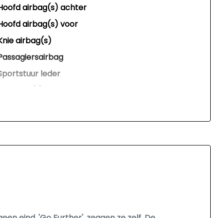
Hoofd airbag(s) achter
Hoofd airbag(s) voor
Knie airbag(s)
Passagiersairbag
Sportstuur leder
Zij airbag(s) voor
Interieur
Achterbank in delen neerklapbaar
Airco automatisch
Armsteun achter
Armsteun voor
Binnenspiegel automatisch dimmend
Elektrische ramen voor en achter
n eind. 'Go Further', zeggen ze zelf. De