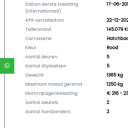
Datum eerste toelating
17-06-20
(internationaal)
APK vervaldatum
22-12-20
Tellerstand
145.079 
Carrosserie
Hatchba
Kleur
Rood
Aantal deuren
5
Aantal zitplaatsen
5
Gewicht
1385 kg
Maximum massa geremd
1250 kg
Motorrijtuigenbelasting
€ 216 - 2
Aantal sleutels
2
Aantal handzenders
2