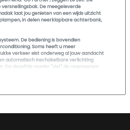
e versnellingsbak. De meegeleverde
Lendesteun(en) verstelbaar
adak laat jou genieten van een wijds uitzicht
Middenarmsteun voor
 koplampen, in delen neerklapbare achterbank,
Sportstoelen
Stuur leder
diosysteem. De bediening is bovendien
irconditioning. Soms heeft u meer
Stuur verstelbaar
rukke verkeer eist onderweg al jouw aandacht
Stuurbekrachtiging
 Een automatisch inschakelbare verlichting
n. Op dezelfde manier "ziet" de regensensor
Voorstoelen verwarmd
uitenwissers ook in een snellere stand. Met de
ortstuur, keyless entry, automatisch
orlijk compleet.
 control is geen helling meer een probleem om
het erop aankomt.