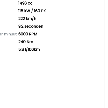
1498 cc
118 kW / 160 PK
222 km/h
9.2 seconden
er minuut
6000 RPM
240 Nm
5.8 l/100km