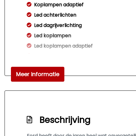
Koplampen adaptief
Led achterlichten
Led dagrijverlichting
Led koplampen
Led koplampen adaptief
Lichtmetalen velgen 16"
Mistlampen voor
Meer informatie
Panoramadak
Parkeersensor voor en achter
Trekhaak
Verwarmde voorruit
Beschrijving
Ford heeft door de jaren heel wat onvergeteli