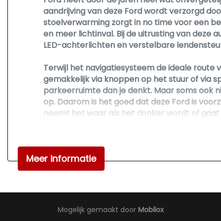
aandrijving van deze Ford wordt verzorgd do
stoelverwarming zorgt in no time voor een beh
en meer lichtinval. Bij de uitrusting van dez
LED-achterlichten en verstelbare lendensteu
Terwijl het navigatiesysteem de ideale route vo
gemakkelijk via knoppen op het stuur of via s
parkeerruimte dan je denkt. Maar soms ook ni
op. Daarom is het goed dat deze Ford is voorzi
neemt het waar als het donker wordt of gaat 
de eerste spatjes regen en schakelt dan de rui
cruise control kom je bijna nog fitter aan dan
dimmende binnenspiegel, isofix-aansluiting e
Meer informatie
Pragmatisch en veilig als deze auto is, beschi
stil te staan. Minder remweg, meer veiligheid
Is dit de auto die je zoekt? Neem snel contact
Mogelijk gemaakt door
Mobilox