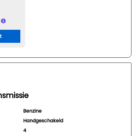
t
nsmissie
Benzine
Handgeschakeld
4