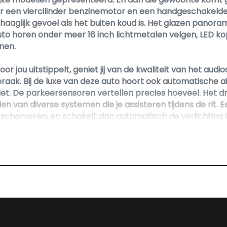
or een viercilinder benzinemotor en een handgeschakeld
aaglijk gevoel als het buiten koud is. Het glazen panoram
e auto horen onder meer 16 inch lichtmetalen velgen, LED
nen.
or jou uitstippelt, geniet jij van de kwaliteit van het au
praak. Bij de luxe van deze auto hoort ook automatische a
et. De parkeersensoren vertellen precies hoeveel. Het d
en van diverse systemen die je assisteren tijdens de rit.
schemeren, en schakelt dan automatisch de verlichting i
tenwissers in, en als het harder gaat regenen zet hij de r
 je vertrekt. De uitrusting van deze Ford is met lederen sp
n centrale deurvergrendeling met afstandsbediening beho
kt hij over diverse veiligheidssystemen. Door de hill hold
: de Brake Assist haalt het beste uit het remsysteem als 
 met ons op, dan kun je hem binnenkort zelf bekijken.