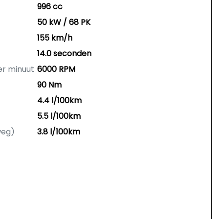
996 cc
50 kW / 68 PK
155 km/h
14.0 seconden
er minuut
6000 RPM
90 Nm
4.4 l/100km
5.5 l/100km
weg)
3.8 l/100km