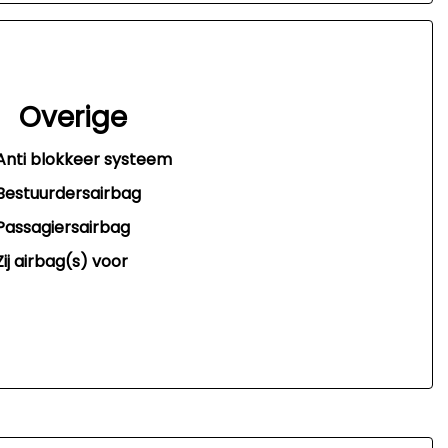
Overige
Anti blokkeer systeem
Bestuurdersairbag
Passagiersairbag
Zij airbag(s) voor