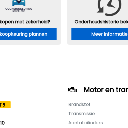
 kopen met zekerheid?
Onderhouds
historie be
koopkeuring plannen
Meer informatie
Motor en tra
Brandstof
T5
Transmissie
Aantal cilinders
10