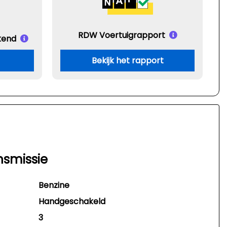
RDW Voertuigrapport
kend
Bekijk het rapport
nsmissie
Benzine
Handgeschakeld
3