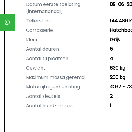
Datum eerste toelating
09-06-20
(internationaal)
Tellerstand
144.486 
Carrosserie
Hatchba
Kleur
Grijs
Aantal deuren
5
Aantal zitplaatsen
4
Gewicht
830 kg
Maximum massa geremd
200 kg
Motorrijtuigenbelasting
€ 67 - 73
Aantal sleutels
2
Aantal handzenders
1