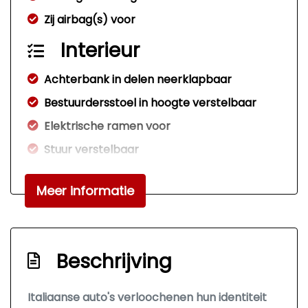
Zij airbag(s) voor
Interieur
Achterbank in delen neerklapbaar
Bestuurdersstoel in hoogte verstelbaar
Elektrische ramen voor
Stuur verstelbaar
Stuurbekrachtiging
Meer informatie
Exterieur
Afst. bed. voor centr. deurvergr
Buitenspiegels elektrisch verstel- en
Beschrijving
verwarmbaar
Centrale vergrendeling
Italiaanse auto's verloochenen hun identiteit