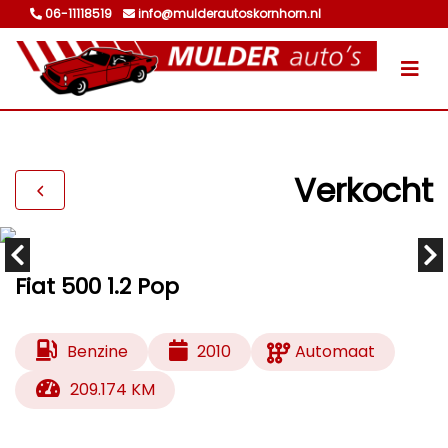
06-11118519
info@mulderautoskornhorn.nl
Verkocht
Fiat 500 1.2 Pop
Benzine
2010
Automaat
209.174 KM