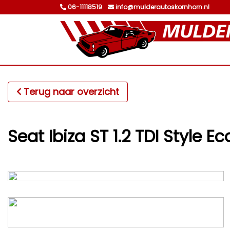
06-11118519
info@mulderautoskornhorn.nl
Terug naar overzicht
Seat Ibiza ST 1.2 TDI Style E