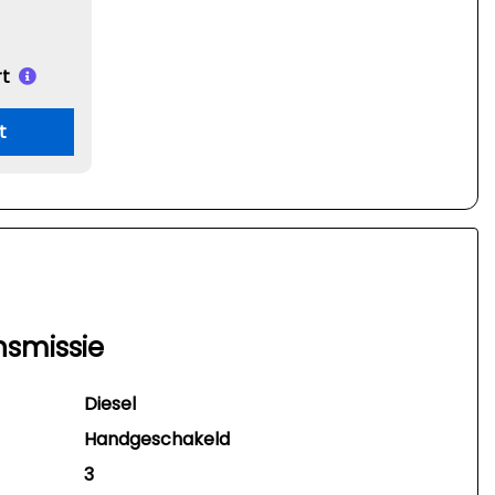
t
t
nsmissie
Diesel
Handgeschakeld
3