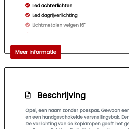
Led achterlichten
Led dagrijverlichting
Lichtmetalen velgen 16"
Lichtmetalen velgen 17"
Mistlampen voor
Meer informatie
Parkeer assistent
Parkeersensor voor en achter
Trekhaak
Warmtewerend glas
Beschrijving
Warmtewerende voorruit
Opel, een naam zonder poespas. Gewoon een he
en een handgeschakelde versnellingsbak. Een 
De verlichting van de koplampen geeft het gev