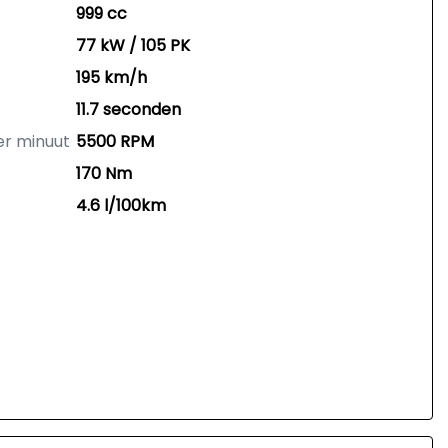
999 cc
77 kW / 105 PK
195 km/h
11.7 seconden
er minuut
5500 RPM
170 Nm
4.6 l/100km