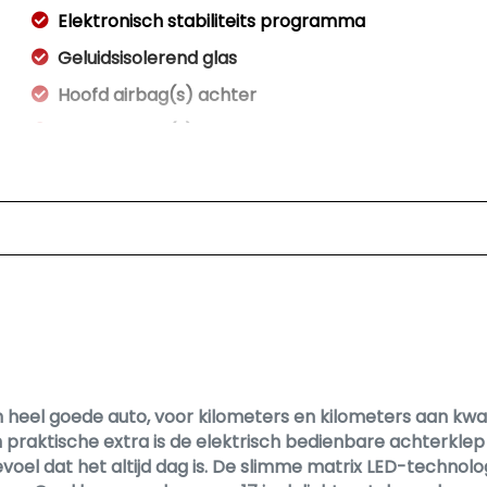
Elektronisch stabiliteits programma
Geluidsisolerend glas
Hoofd airbag(s) achter
Hoofd airbag(s) voor
Matrix led koplampen
Passagiersairbag
Rijstrooksensor met correctie
Zij airbag(s) voor
Interieur
Achterbank in delen neerklapbaar
Airco
el goede auto, voor kilometers en kilometers aan kwalit
praktische extra is de elektrisch bedienbare achterklep 
Armsteun voor
oel dat het altijd dag is. De slimme matrix LED-technolog
Bestuurdersstoel in hoogte verstelbaar