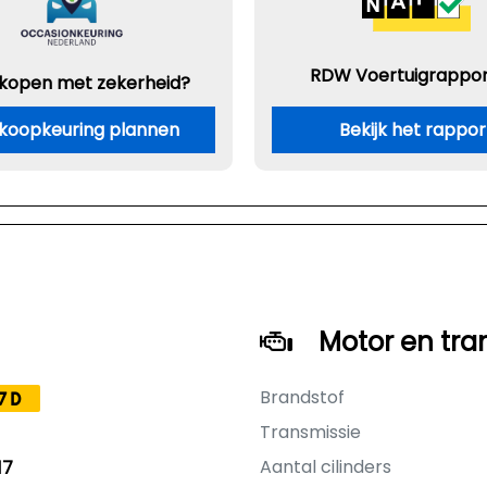
RDW Voertuigrappor
 kopen met zekerheid?
koopkeuring plannen
Bekijk het rappor
Motor en tra
Brandstof
7D
Transmissie
Aantal cilinders
17