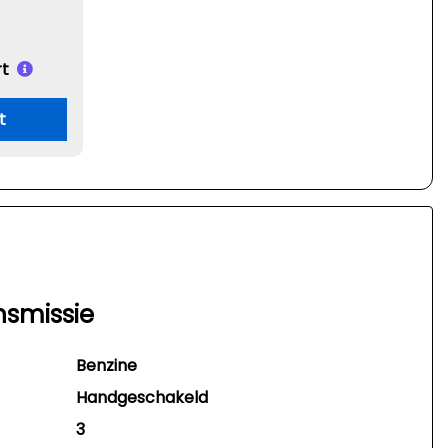
t
t
nsmissie
Benzine
Handgeschakeld
3